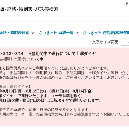
経路・時刻表検索
＞
さつきヶ丘 系統一覧
＞
さつきヶ丘 時刻表(2026年6
文字サイズ変更
10・8/12～8/14 旧盆期間中の運行について土曜ダイヤ
盆期間中の運行について◆
より国際興業バスをご利用頂きまして誠にありがとうございます。
では、旧盆期間中のご利用状況に鑑み、下記期間は「土曜ダイヤ」運行いた
用の際は時刻表を今一度ご確認のうえ、ご利用くださいますようお願いいた
象日・運行ダイヤ】
5年
8月10日(月)・8月12日(水)・8月13日(木)・8月14日(金)
曜ダイヤ」
で運行いたします。（一部系統を除く）
月11日(火曜・祝日)”
山の日
”は
日祝ダイヤ
で運行いたします。
ぼ全ての系統で、始発・終発の時刻が変更となります。
利用の際は、今一度、
停留所掲示の時刻表をご確認頂ますようお願いいたし