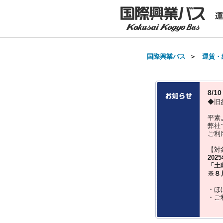
国際興業バス
＞
運賃・
8/
◆旧
平素
弊社
ご利
【対
202
「土
※８
・ほ
・ご