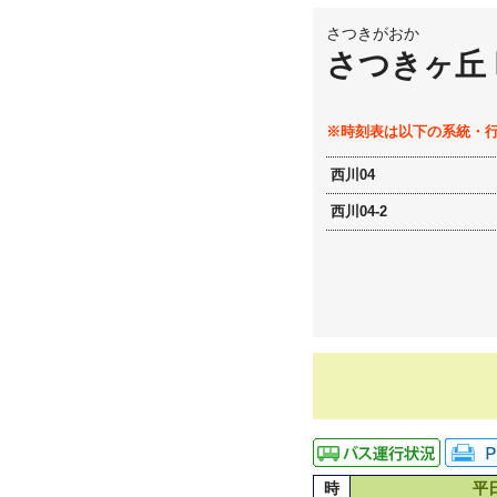
さつきがおか
さつきヶ丘
※時刻表は以下の系統・
西川04
西川04-2
時
平