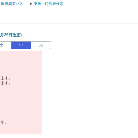
国際興業バス
乗換・時刻表検索
月29日改正)
小
中
大
します。
します。
ます。