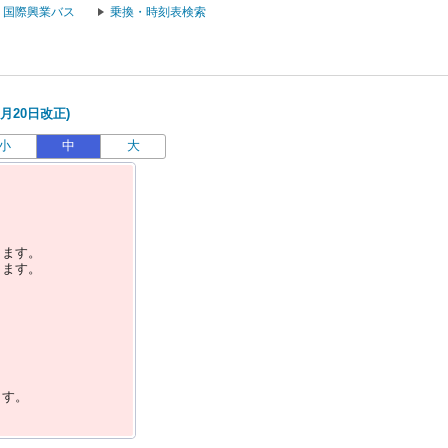
国際興業バス
乗換・時刻表検索
月20日改正)
小
中
大
します。
します。
ます。