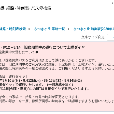
経路・時刻表検索
＞
さつきヶ丘 系統一覧
＞
さつきヶ丘 時刻表(2020年1
文字サイズ変更
10・8/12～8/14 旧盆期間中の運行について土曜ダイヤ
盆期間中の運行について◆
より国際興業バスをご利用頂きまして誠にありがとうございます。
では、旧盆期間中のご利用状況に鑑み、下記期間は「土曜ダイヤ」運行いた
用の際は時刻表を今一度ご確認のうえ、ご利用くださいますようお願いいた
象日・運行ダイヤ】
5年
8月10日(月)・8月12日(水)・8月13日(木)・8月14日(金)
曜ダイヤ」
で運行いたします。（一部系統を除く）
月11日(火曜・祝日)”
山の日
”は
日祝ダイヤ
で運行いたします。
ぼ全ての系統で、始発・終発の時刻が変更となります。
利用の際は、今一度、
停留所掲示の時刻表をご確認頂ますようお願いいたし