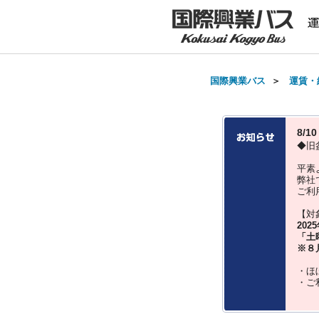
国際興業バス
＞
運賃・
8/
◆旧
平素
弊社
ご利
【対
202
「土
※８
・ほ
・ご