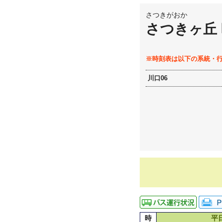
さつきがおか
さつきヶ丘
※時刻表は以下の系統・
川口06
時
平