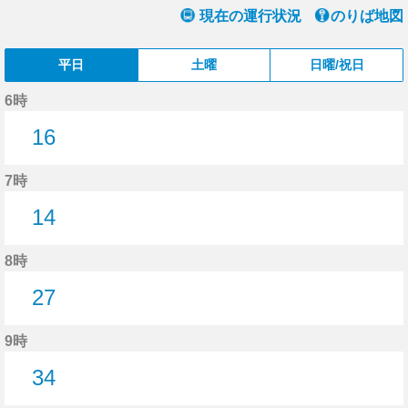
現在の運行状況
のりば地図
平日
土曜
日曜/祝日
6時
16
16分はつ
7時
14
14分はつ
8時
27
27分はつ
9時
34
34分はつ