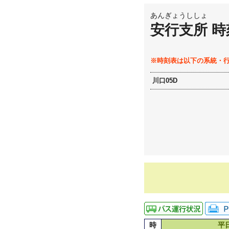
あんぎょうししょ
安行支所 時
※時刻表は以下の系統・
川口05D
時
平