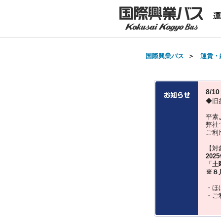
国際興業バス
＞
運賃・
8/
◆旧
平素
弊社
ご利
【対
202
「土
※８
・ほ
・ご