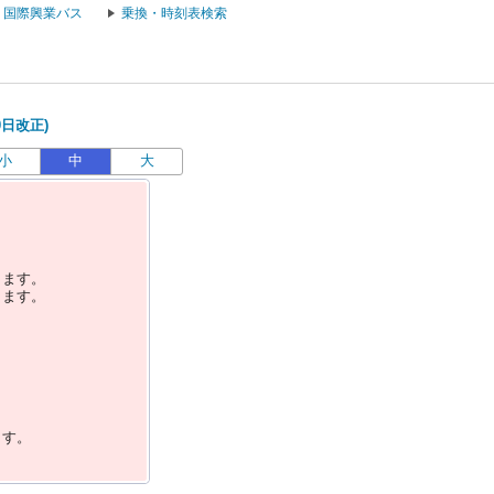
国際興業バス
乗換・時刻表検索
0日改正)
小
中
大
します。
します。
ます。