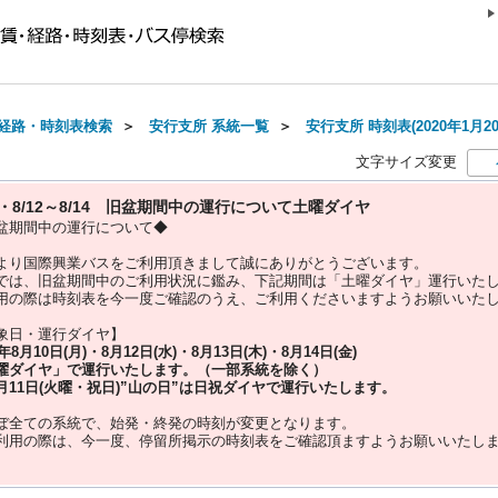
経路・時刻表検索
＞
安行支所 系統一覧
＞
安行支所 時刻表(2020年1月2
文字サイズ変更
10・8/12～8/14 旧盆期間中の運行について土曜ダイヤ
盆期間中の運行について◆
より国際興業バスをご利用頂きまして誠にありがとうございます。
では、旧盆期間中のご利用状況に鑑み、下記期間は「土曜ダイヤ」運行いた
用の際は時刻表を今一度ご確認のうえ、ご利用くださいますようお願いいた
象日・運行ダイヤ】
5年
8月10日(月)・8月12日(水)・8月13日(木)・8月14日(金)
曜ダイヤ」
で運行いたします。（一部系統を除く）
月11日(火曜・祝日)”
山の日
”は
日祝ダイヤ
で運行いたします。
ぼ全ての系統で、始発・終発の時刻が変更となります。
利用の際は、今一度、
停留所掲示の時刻表をご確認頂ますようお願いいたし