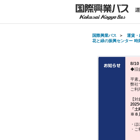
国際興業バス
＞
運賃・
花と緑の振興センター 時刻表
8/
◆旧
平素
弊社
ご利
【対
202
「土
※８
・ほ
・ご