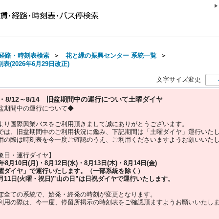
経路・時刻表検索
＞
花と緑の振興センター 系統一覧
＞
(2026年6月29日改正)
文字サイズ変更
10・8/12～8/14 旧盆期間中の運行について土曜ダイヤ
盆期間中の運行について◆
より国際興業バスをご利用頂きまして誠にありがとうございます。
では、旧盆期間中のご利用状況に鑑み、下記期間は「土曜ダイヤ」運行いた
用の際は時刻表を今一度ご確認のうえ、ご利用くださいますようお願いいた
象日・運行ダイヤ】
5年
8月10日(月)・8月12日(水)・8月13日(木)・8月14日(金)
曜ダイヤ」
で運行いたします。（一部系統を除く）
月11日(火曜・祝日)”
山の日
”は
日祝ダイヤ
で運行いたします。
ぼ全ての系統で、始発・終発の時刻が変更となります。
利用の際は、今一度、
停留所掲示の時刻表をご確認頂ますようお願いいたし