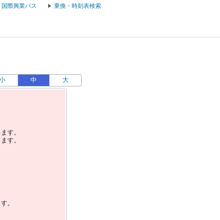
国際興業バス
乗換・時刻表検索
小
中
大
します。
します。
ます。