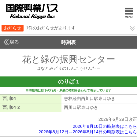
お知らせ
1件のお知らせがあります
戻る
時刻表
花と緑の振興センター
はな
はなとみどりのしんこうせんたー
のりば 1
※時刻表は以下の行先・系統の時刻を合わせて表示しています
西川04
西川04
慈林経由西川口駅東口ゆき
慈林経由西
西川04-2
西川04-2
西川口駅東口ゆき
西川口駅東口ゆき
2026年6月29日改正
2026年8月10日の時刻表はこちら
2026年8月12日～2026年8月14日の時刻表はこちら