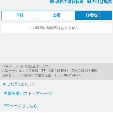
現在の運行状況
のりば地図
平日
土曜
日曜/祝日
この曜日の時刻表はありません。
12月29日～1月3日は運休します。
お問合せ：鳩ヶ谷営業所 TEL 048-218-5931 FAX 048-218-5932
お問合せ：川口市都市交通対策室 TEL 048-242-6350
ご利用にあたって
国際興業バストップページ
PCページはこちら