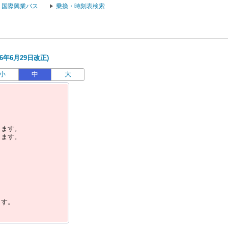
国際興業バス
乗換・時刻表検索
6年6月29日改正)
小
中
大
します。
します。
ます。