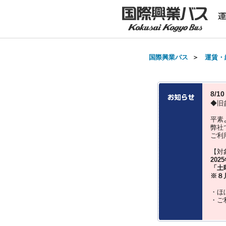
国際興業バス
＞
運賃・
8/
◆旧
平素
弊社
ご利
【対
202
「土
※８
・ほ
・ご