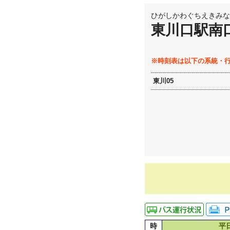
ひがしかわぐちえきみな
東川口駅南
※時刻表は以下の系統・
東川05
時
平