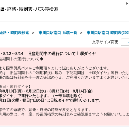
経路・時刻表検索
＞
東川口駅南口 系統一覧
＞
東川口駅南口 時刻表(202
文字サイズ変更
10・8/12～8/14 旧盆期間中の運行について土曜ダイヤ
盆期間中の運行について◆
より国際興業バスをご利用頂きまして誠にありがとうございます。
では、旧盆期間中のご利用状況に鑑み、下記期間は「土曜ダイヤ」運行いた
用の際は時刻表を今一度ご確認のうえ、ご利用くださいますようお願いいた
象日・運行ダイヤ】
5年
8月10日(月)・8月12日(水)・8月13日(木)・8月14日(金)
曜ダイヤ」
で運行いたします。（一部系統を除く）
月11日(火曜・祝日)”
山の日
”は
日祝ダイヤ
で運行いたします。
ぼ全ての系統で、始発・終発の時刻が変更となります。
利用の際は、今一度、
停留所掲示の時刻表をご確認頂ますようお願いいたし