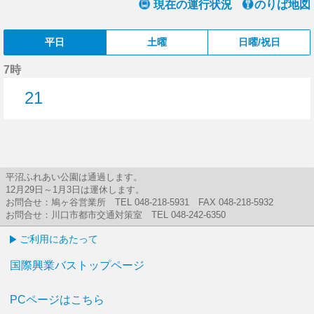
現在の運行状況
のりば地図
平日
土曜
日曜/祝日
7時
21
21分はつ
平沼ふれあい公園は通過します。
12月29日～1月3日は運休します。
お問合せ：鳩ヶ谷営業所 TEL 048-218-5931 FAX 048-218-5932
お問合せ：川口市都市交通対策室 TEL 048-242-6350
ご利用にあたって
国際興業バストップページ
PCページはこちら