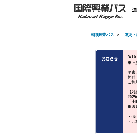
国際興業バス
＞
運賃・
8/
◆旧
平素
弊社
ご利
【対
202
「土
※８
・ほ
・ご