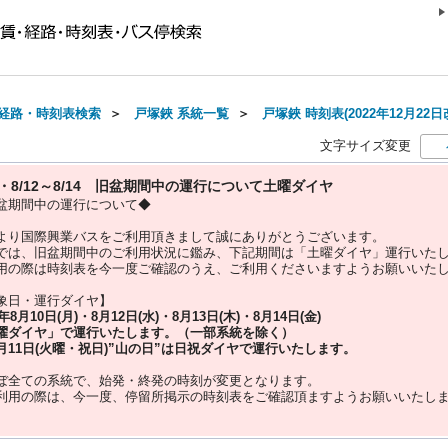
経路・時刻表検索
＞
戸塚鋏 系統一覧
＞
戸塚鋏 時刻表(2022年12月22日
文字サイズ変更
10・8/12～8/14 旧盆期間中の運行について土曜ダイヤ
盆期間中の運行について◆
より国際興業バスをご利用頂きまして誠にありがとうございます。
では、旧盆期間中のご利用状況に鑑み、下記期間は「土曜ダイヤ」運行いた
用の際は時刻表を今一度ご確認のうえ、ご利用くださいますようお願いいた
象日・運行ダイヤ】
5年
8月10日(月)・8月12日(水)・8月13日(木)・8月14日(金)
曜ダイヤ」
で運行いたします。（一部系統を除く）
月11日(火曜・祝日)”
山の日
”は
日祝ダイヤ
で運行いたします。
ぼ全ての系統で、始発・終発の時刻が変更となります。
利用の際は、今一度、
停留所掲示の時刻表をご確認頂ますようお願いいたし