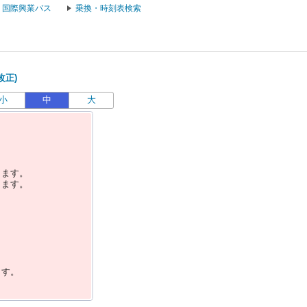
国際興業バス
乗換・時刻表検索
改正)
小
中
大
します。
します。
ます。