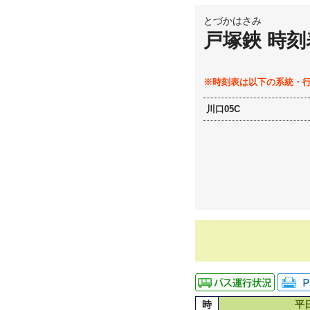
とづかはさみ
戸塚鋏 時刻
※時刻表は以下の系統・
川口05C
時
平