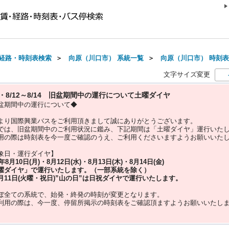
経路・時刻表検索
＞
向原（川口市） 系統一覧
＞
向原（川口市） 時刻表(2
文字サイズ変更
10・8/12～8/14 旧盆期間中の運行について土曜ダイヤ
盆期間中の運行について◆
より国際興業バスをご利用頂きまして誠にありがとうございます。
では、旧盆期間中のご利用状況に鑑み、下記期間は「土曜ダイヤ」運行いた
用の際は時刻表を今一度ご確認のうえ、ご利用くださいますようお願いいた
象日・運行ダイヤ】
5年
8月10日(月)・8月12日(水)・8月13日(木)・8月14日(金)
曜ダイヤ」
で運行いたします。（一部系統を除く）
月11日(火曜・祝日)”
山の日
”は
日祝ダイヤ
で運行いたします。
ぼ全ての系統で、始発・終発の時刻が変更となります。
利用の際は、今一度、
停留所掲示の時刻表をご確認頂ますようお願いいたし