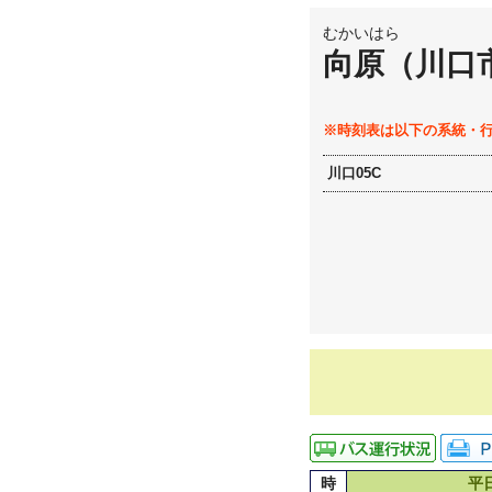
むかいはら
向原（川口
※時刻表は以下の系統・
川口05C
時
平