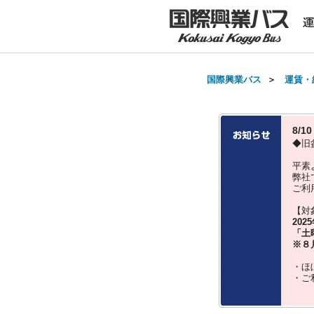
国際興業バス
＞
運賃・
8/
◆旧
平素
弊社
ご利
【対
202
「土
※８
・ほ
・ご