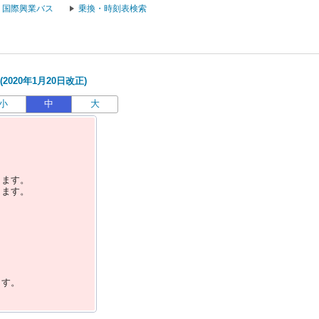
国際興業バス
乗換・時刻表検索
020年1月20日改正)
小
中
大
します。
します。
ます。