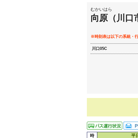
むかいはら
向原（川口
※時刻表は以下の系統・
川口05C
時
平