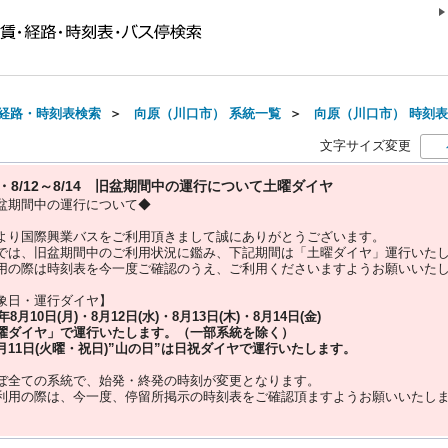
経路・時刻表検索
＞
向原（川口市） 系統一覧
＞
向原（川口市） 時刻表(2
文字サイズ変更
10・8/12～8/14 旧盆期間中の運行について土曜ダイヤ
盆期間中の運行について◆
より国際興業バスをご利用頂きまして誠にありがとうございます。
では、旧盆期間中のご利用状況に鑑み、下記期間は「土曜ダイヤ」運行いた
用の際は時刻表を今一度ご確認のうえ、ご利用くださいますようお願いいた
象日・運行ダイヤ】
5年
8月10日(月)・8月12日(水)・8月13日(木)・8月14日(金)
曜ダイヤ」
で運行いたします。（一部系統を除く）
月11日(火曜・祝日)”
山の日
”は
日祝ダイヤ
で運行いたします。
ぼ全ての系統で、始発・終発の時刻が変更となります。
利用の際は、今一度、
停留所掲示の時刻表をご確認頂ますようお願いいたし