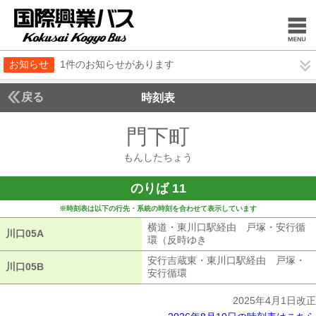
お知らせ
1件のお知らせがあります
戻る
時刻表
門下町
もんしたち
もんしたちょう
のりば 11
※時刻表は以下の行先・系統の時刻を合わせて表示しています
横道・東川口駅経由 戸塚・安行循
川口05A
川口05A
環（反時ゆき
横道・東川口駅経由 戸
安行吉蔵東・東川口駅経由 戸塚・
川口05B
川口05B
安行循環
安行吉蔵東・東川口駅経由 
2025年4月1日改正