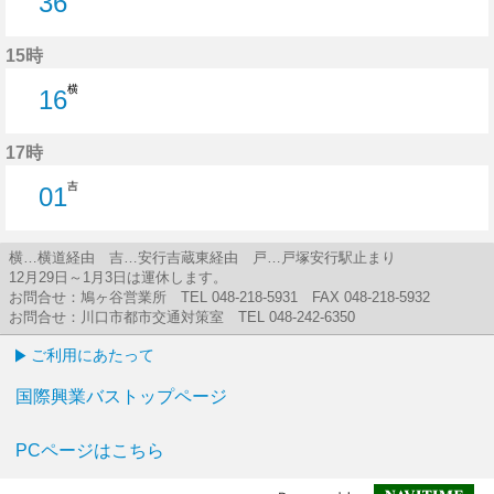
36
36分はつ
15時
横
16
16分はつ
17時
吉
01
1分はつ
横…横道経由 吉…安行吉蔵東経由 戸…戸塚安行駅止まり
12月29日～1月3日は運休します。
お問合せ：鳩ヶ谷営業所 TEL 048-218-5931 FAX 048-218-5932
お問合せ：川口市都市交通対策室 TEL 048-242-6350
ご利用にあたって
国際興業バストップページ
PCページはこちら