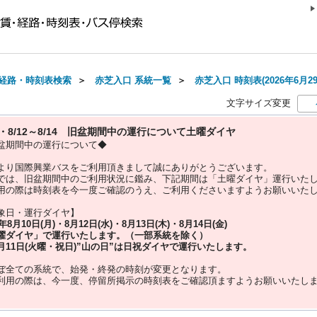
経路・時刻表検索
＞
赤芝入口 系統一覧
＞
赤芝入口 時刻表(2026年6月2
文字サイズ変更
10・8/12～8/14 旧盆期間中の運行について土曜ダイヤ
盆期間中の運行について◆
より国際興業バスをご利用頂きまして誠にありがとうございます。
では、旧盆期間中のご利用状況に鑑み、下記期間は「土曜ダイヤ」運行いた
用の際は時刻表を今一度ご確認のうえ、ご利用くださいますようお願いいた
象日・運行ダイヤ】
5年
8月10日(月)・8月12日(水)・8月13日(木)・8月14日(金)
曜ダイヤ」
で運行いたします。（一部系統を除く）
月11日(火曜・祝日)”
山の日
”は
日祝ダイヤ
で運行いたします。
ぼ全ての系統で、始発・終発の時刻が変更となります。
利用の際は、今一度、
停留所掲示の時刻表をご確認頂ますようお願いいたし