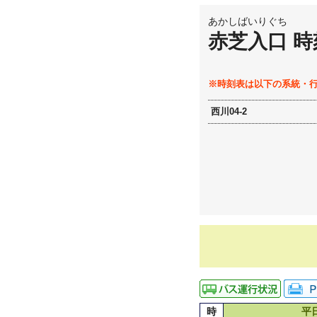
あかしばいりぐち
赤芝入口 時
※時刻表は以下の系統・
西川04-2
時
平