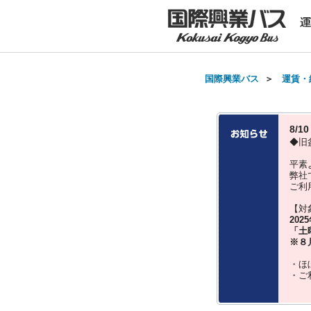
国際興業バス
＞
運賃・
8/
◆旧
平素
弊社
ご利
【対
202
「土
※８
・ほ
・ご