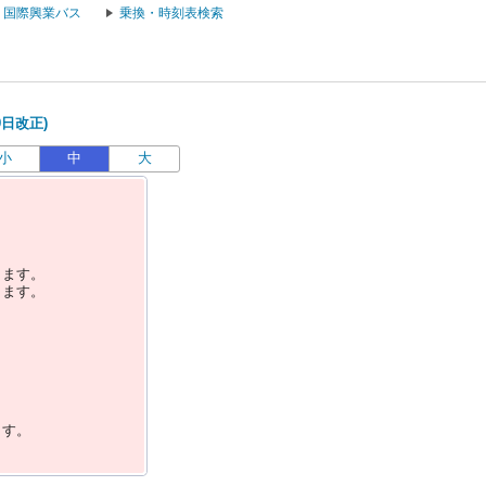
国際興業バス
乗換・時刻表検索
9日改正)
小
中
大
します。
します。
ます。