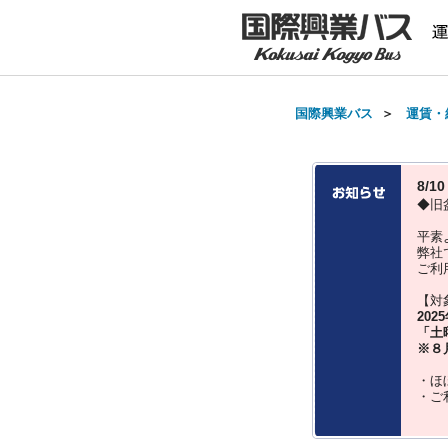
国際興業バス
＞
運賃・
8/
◆旧
平素
弊社
ご利
【対
202
「土
※８
・ほ
・ご