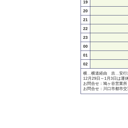
19
20
21
22
23
00
01
02
横…横道経由 吉…安行
12月29日～1月3日は運
お問合せ：鳩ヶ谷営業所 TEL 
お問合せ：川口市都市交通対策