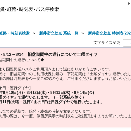
経路・時刻表検索
＞
新井宿交差点 系統一覧
＞
新井宿交差点 時刻表(202
文字サイズ変更
10・8/12～8/14 旧盆期間中の運行について土曜ダイヤ
盆期間中の運行について◆
より国際興業バスをご利用頂きまして誠にありがとうございます。
では、旧盆期間中のご利用状況に鑑み、下記期間は「土曜ダイヤ」運行いた
用の際は時刻表を今一度ご確認のうえ、ご利用くださいますようお願いいた
象日・運行ダイヤ】
5年
8月10日(月)・8月12日(水)・8月13日(木)・8月14日(金)
曜ダイヤ」
で運行いたします。（一部系統を除く）
月11日(火曜・祝日)”
山の日
”は
日祝ダイヤ
で運行いたします。
ぼ全ての系統で、始発・終発の時刻が変更となります。
利用の際は、今一度、
停留所掲示の時刻表をご確認頂ますようお願いいたし