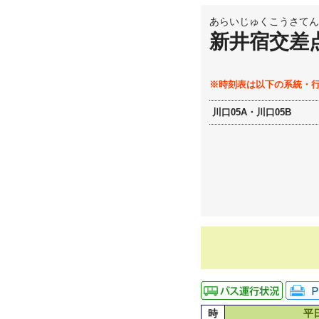
あらいじゅくこうさてん
新井宿交差
※時刻表は以下の系統・
川口05A・川口05B
時
平