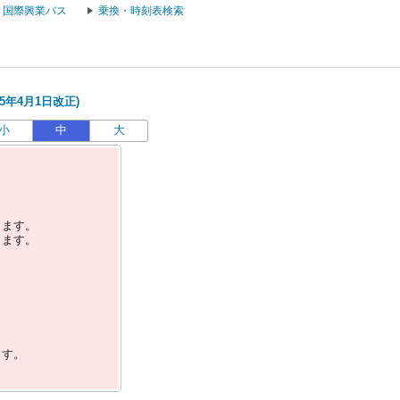
国際興業バス
乗換・時刻表検索
5年4月1日改正)
小
中
大
します。
します。
ます。