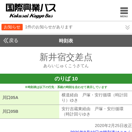
お知らせ
1件のお知らせがあります
戻る
時刻表
新井宿交差点
あらいじ
あらいじゅくこうさてん
のりば 10
※時刻表は以下の行先・系統の時刻を合わせて表示しています
横道経由 戸塚・安行循環（時計回
川口05A
川口05A
り）ゆき
横道経由 戸塚・安行循環（
安行吉蔵東経由 戸塚・安行循環
川口05B
川口05B
（時計回りゆき
安行吉蔵東経由 戸塚
2020年2月25日改正