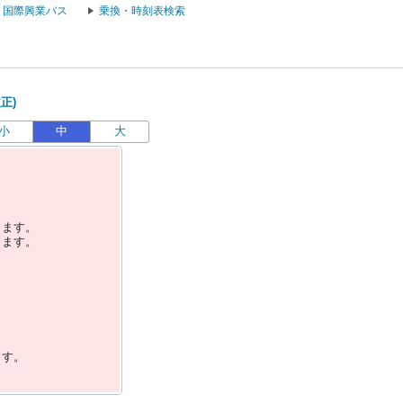
国際興業バス
乗換・時刻表検索
正)
小
中
大
します。
します。
ます。