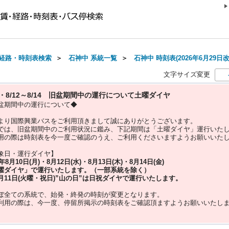
経路・時刻表検索
＞
石神中 系統一覧
＞
石神中 時刻表(2026年6月29日改
文字サイズ変更
10・8/12～8/14 旧盆期間中の運行について土曜ダイヤ
盆期間中の運行について◆
より国際興業バスをご利用頂きまして誠にありがとうございます。
では、旧盆期間中のご利用状況に鑑み、下記期間は「土曜ダイヤ」運行いた
用の際は時刻表を今一度ご確認のうえ、ご利用くださいますようお願いいた
象日・運行ダイヤ】
5年
8月10日(月)・8月12日(水)・8月13日(木)・8月14日(金)
曜ダイヤ」
で運行いたします。（一部系統を除く）
月11日(火曜・祝日)”
山の日
”は
日祝ダイヤ
で運行いたします。
ぼ全ての系統で、始発・終発の時刻が変更となります。
利用の際は、今一度、
停留所掲示の時刻表をご確認頂ますようお願いいたし