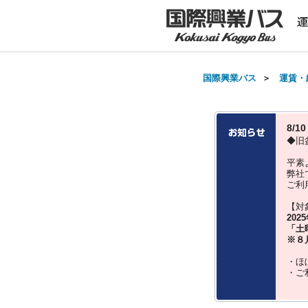
国際興業バス
＞
運賃・
8/
◆旧
平素
弊社
ご利
【対
202
「土
※８
・ほ
・ご