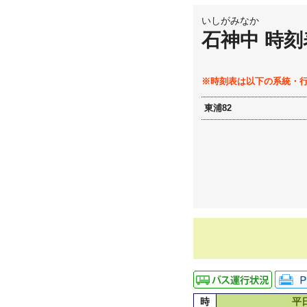
いしがみなか
石神中 時刻
※時刻表は以下の系統・
東浦82
時
平