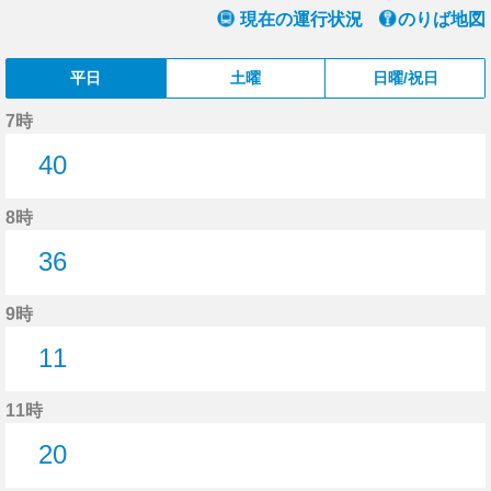
現在の運行状況
のりば地図
平日
土曜
日曜/祝日
7時
40
40分はつ
8時
36
36分はつ
9時
11
11分はつ
11時
20
20分はつ