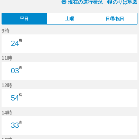
現在の運行状況
のりば地図
平日
土曜
日曜/祝日
9時
横
24
24分はつ
11時
吉
03
3分はつ
12時
横
54
54分はつ
14時
吉
33
33分はつ