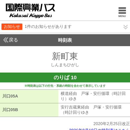
お知らせ
1件のお知らせがあります
戻る
時刻表
新町東
しんまちひ
しんまちひがし
のりば 10
※時刻表は以下の行先・系統の時刻を合わせて表示しています
横道経由 戸塚・安行循環（時計回
川口05A
川口05A
り）ゆき
横道経由 戸塚・安行循環（
安行吉蔵東経由 戸塚・安行循環
川口05B
川口05B
（時計回りゆき
安行吉蔵東経由 戸塚
2020年2月25日改正