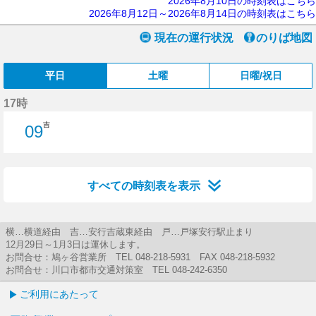
2026年8月10日の時刻表はこちら
2026年8月12日～2026年8月14日の時刻表はこちら
現在の運行状況
のりば地図
平日
土曜
日曜/祝日
17時
吉
09
9分はつ
すべての時刻表を表示
横…横道経由 吉…安行吉蔵東経由 戸…戸塚安行駅止まり
12月29日～1月3日は運休します。
お問合せ：鳩ヶ谷営業所 TEL 048-218-5931 FAX 048-218-5932
お問合せ：川口市都市交通対策室 TEL 048-242-6350
ご利用にあたって