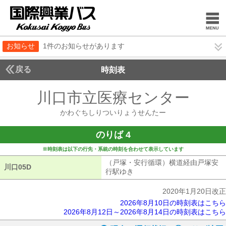
お知らせ
1件のお知らせがあります
戻る
時刻表
川口市立医療センター
かわ
かわぐちしりついりょうせんたー
のりば 4
※時刻表は以下の行先・系統の時刻を合わせて表示しています
（戸塚・安行循環）横道経由戸塚安
川口05D
川口05D
行駅ゆき
（戸塚・安行循環）横道経由
2020年1月20日改正
2026年8月10日の時刻表はこちら
2026年8月12日～2026年8月14日の時刻表はこちら