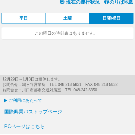
現在の運行状況
のりば地図
平日
土曜
日曜/祝日
この曜日の時刻表はありません。
12月29日～1月3日は運休します。
お問合せ：鳩ヶ谷営業所 TEL 048-218-5931 FAX 048-218-5932
お問合せ：川口市都市交通対策室 TEL 048-242-6350
ご利用にあたって
国際興業バストップページ
PCページはこちら