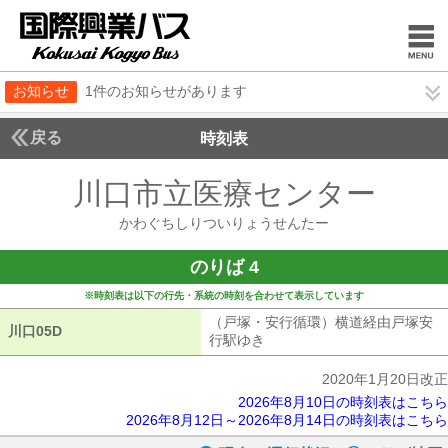
お知らせ
1件のお知らせがあります
戻る
時刻表
川口市立医療センター
かわ
かわぐちしりついりょうせんたー
のりば 4
※時刻表は以下の行先・系統の時刻を合わせて表示しています
（戸塚・安行循環）横道経由戸塚安
川口05D
川口05D
行駅ゆき
（戸塚・安行循環）横道経由
2020年1月20日改正
2026年8月10日の時刻表はこちら
2026年8月12日～2026年8月14日の時刻表はこちら