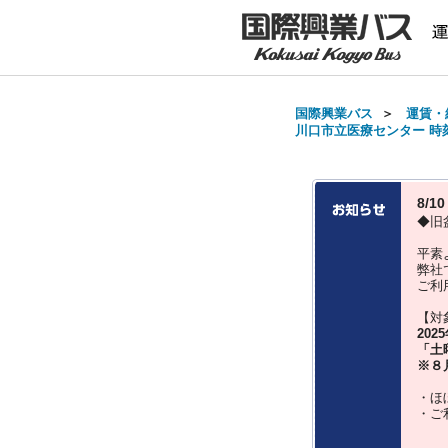
国際興業バス
＞
運賃・
川口市立医療センター 時刻表
8/
◆旧
平素
弊社
ご利
【対
202
「土
※８
・ほ
・ご