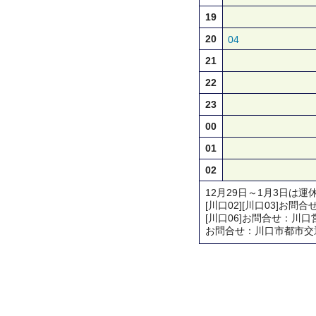
19
20
04
21
22
23
00
01
02
12月29日～1月3日は運
[川口02][川口03]お問合せ：
[川口06]お問合せ：川口営業所 
お問合せ：川口市都市交通対策