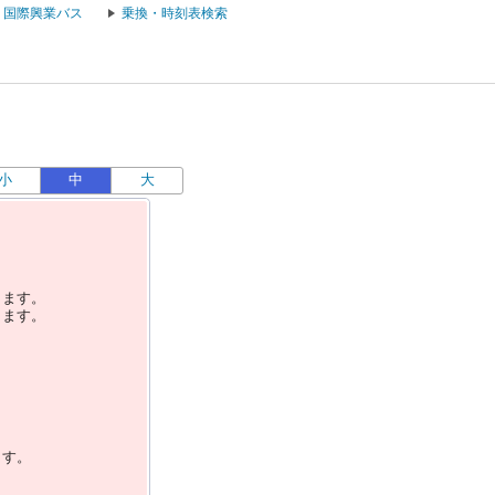
国際興業バス
乗換・時刻表検索
小
中
大
します。
します。
ます。