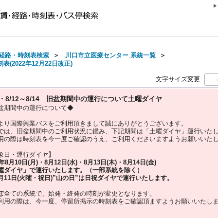
経路・時刻表検索
＞
川口市立医療センター 系統一覧
＞
(2022年12月22日改正)
文字サイズ変更
10・8/12～8/14 旧盆期間中の運行について土曜ダイヤ
盆期間中の運行について◆
より国際興業バスをご利用頂きまして誠にありがとうございます。
では、旧盆期間中のご利用状況に鑑み、下記期間は「土曜ダイヤ」運行いた
用の際は時刻表を今一度ご確認のうえ、ご利用くださいますようお願いいた
象日・運行ダイヤ】
5年
8月10日(月)・8月12日(水)・8月13日(木)・8月14日(金)
曜ダイヤ」
で運行いたします。（一部系統を除く）
月11日(火曜・祝日)”
山の日
”は
日祝ダイヤ
で運行いたします。
ぼ全ての系統で、始発・終発の時刻が変更となります。
利用の際は、今一度、
停留所掲示の時刻表をご確認頂ますようお願いいたし