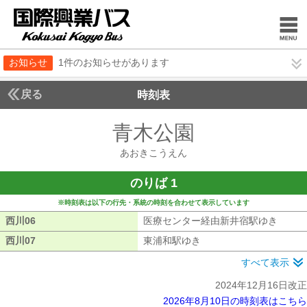
お知らせ
1件のお知らせがあります
戻る
時刻表
青木公園
あおきこう
あおきこうえん
のりば 1
※時刻表は以下の行先・系統の時刻を合わせて表示しています
西川06
西川06
医療センター経由新井宿駅ゆき
医療セ
西川07
西川07
東浦和駅ゆき
東浦和駅ゆき
すべて表示
2024年12月16日改正
2026年8月10日の時刻表はこちら