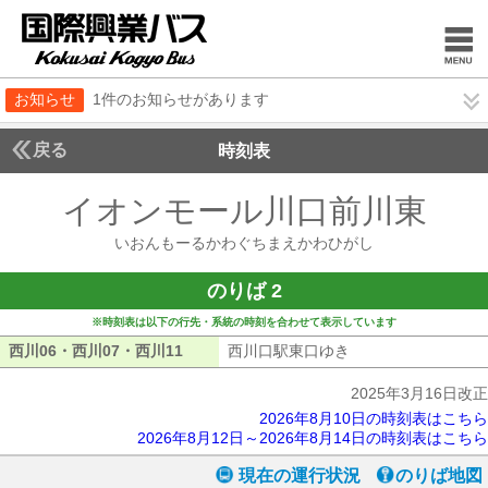
お知らせ
1件のお知らせがあります
戻る
時刻表
イオンモール川口前川東
い
いおんもーるかわぐちまえかわひがし
のりば 2
※時刻表は以下の行先・系統の時刻を合わせて表示しています
西川06・西川07・西川11
西川06・西川07・西川11
西川口駅東口ゆき
西川口駅東口ゆき
2025年3月16日改正
2026年8月10日の時刻表はこちら
2026年8月12日～2026年8月14日の時刻表はこちら
現在の運行状況
のりば地図