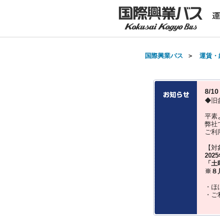
国際興業バス
＞
運賃・
8/
◆旧
平素
弊社
ご利
【対
202
「土
※８
・ほ
・ご