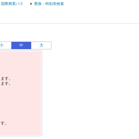
国際興業バス
乗換・時刻表検索
小
中
大
します。
します。
ます。