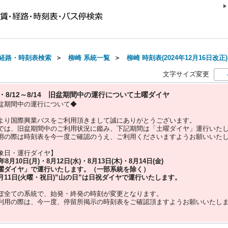
経路・時刻表検索
＞
柳崎 系統一覧
＞
柳崎 時刻表(2024年12月16日改正)
文字サイズ変更
10・8/12～8/14 旧盆期間中の運行について土曜ダイヤ
盆期間中の運行について◆
より国際興業バスをご利用頂きまして誠にありがとうございます。
では、旧盆期間中のご利用状況に鑑み、下記期間は「土曜ダイヤ」運行いた
用の際は時刻表を今一度ご確認のうえ、ご利用くださいますようお願いいた
象日・運行ダイヤ】
5年
8月10日(月)・8月12日(水)・8月13日(木)・8月14日(金)
曜ダイヤ」
で運行いたします。（一部系統を除く）
月11日(火曜・祝日)”
山の日
”は
日祝ダイヤ
で運行いたします。
ぼ全ての系統で、始発・終発の時刻が変更となります。
利用の際は、今一度、
停留所掲示の時刻表をご確認頂ますようお願いいたし