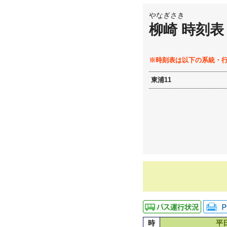
やなぎさき
柳崎 時刻表
※時刻表は以下の系統・
東浦11
時
平