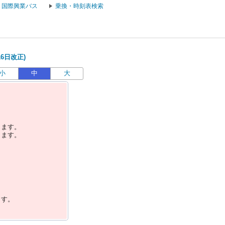
国際興業バス
乗換・時刻表検索
16日改正)
小
中
大
します。
します。
ます。