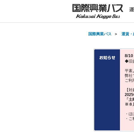
国際興業バス
＞
運賃・
8/
◆旧
平素
弊社
ご利
【対
202
「土
※８
・ほ
・ご