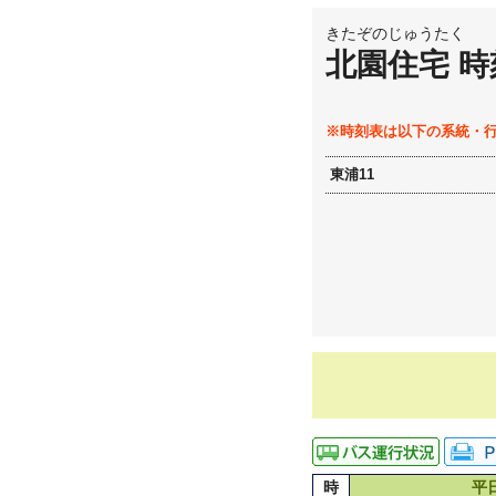
きたぞのじゅうたく
北園住宅 時
※時刻表は以下の系統・
東浦11
時
平