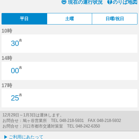
現在の運行状況
のりば地図
平日
土曜
日曜/祝日
10時
吉
30
30分はつ
14時
吉
00
0分はつ
17時
吉
25
25分はつ
12月29日～1月3日は運休します。
お問合せ：鳩ヶ谷営業所 TEL 048-218-5931 FAX 048-218-5932
お問合せ：川口市都市交通対策室 TEL 048-242-6350
ご利用にあたって