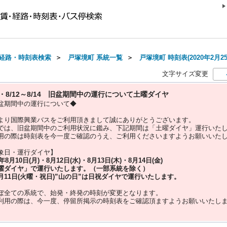
経路・時刻表検索
＞
戸塚境町 系統一覧
＞
戸塚境町 時刻表(2020年2月2
文字サイズ変更
10・8/12～8/14 旧盆期間中の運行について土曜ダイヤ
盆期間中の運行について◆
より国際興業バスをご利用頂きまして誠にありがとうございます。
では、旧盆期間中のご利用状況に鑑み、下記期間は「土曜ダイヤ」運行いた
用の際は時刻表を今一度ご確認のうえ、ご利用くださいますようお願いいた
象日・運行ダイヤ】
5年
8月10日(月)・8月12日(水)・8月13日(木)・8月14日(金)
曜ダイヤ」
で運行いたします。（一部系統を除く）
月11日(火曜・祝日)”
山の日
”は
日祝ダイヤ
で運行いたします。
ぼ全ての系統で、始発・終発の時刻が変更となります。
利用の際は、今一度、
停留所掲示の時刻表をご確認頂ますようお願いいたし