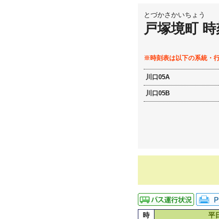
とづかさかいちょう
戸塚境町 時
※時刻表は以下の系統・
川口05A
川口05B
時
平