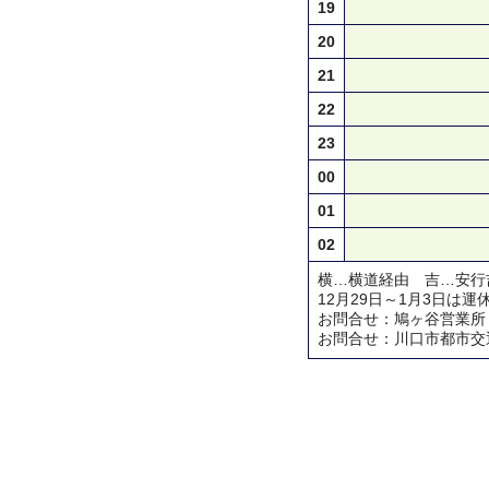
19
20
21
22
23
00
01
02
横…横道経由 吉…安行
12月29日～1月3日は運
お問合せ：鳩ヶ谷営業所 TEL 
お問合せ：川口市都市交通対策