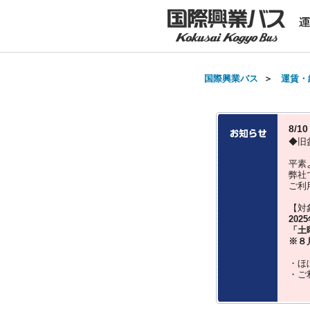
国際興業バス
＞
運賃・
8/
◆旧
平素
弊社
ご利
【対
202
「土
※８
・ほ
・ご