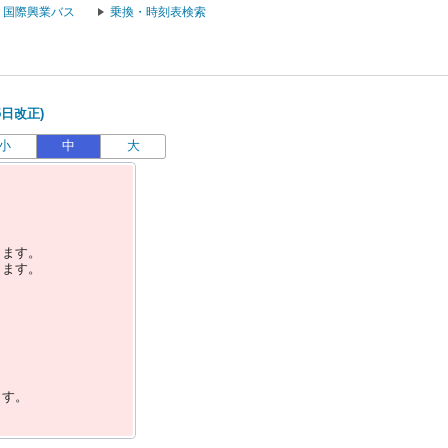
国際興業バス
乗換・時刻表検索
5日改正)
小
中
大
します。
します。
ます。