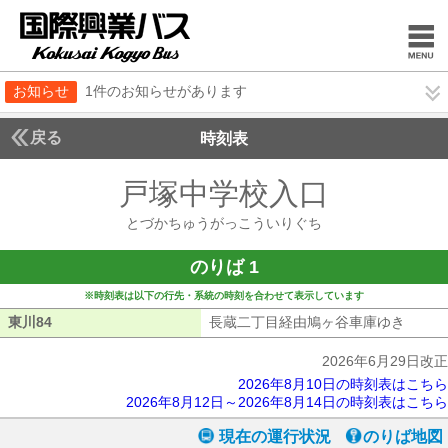
お知らせ
1件のお知らせがあります
戻る
時刻表
戸塚中学校入口
とづか
とづかちゅうがっこういりぐち
のりば 1
※時刻表は以下の行先・系統の時刻を合わせて表示しています
東川84
東川84
長蔵二丁目経由鳩ヶ谷車庫ゆき
長蔵二
2026年6月29日改正
2026年8月10日の時刻表はこちら
2026年8月12日～2026年8月14日の時刻表はこちら
現在の運行状況
のりば地図