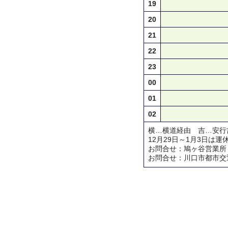
19
20
21
22
23
00
01
02
横…横道経由 吉…安行
12月29日～1月3日は運
お問合せ：鳩ヶ谷営業所 TEL 
お問合せ：川口市都市交通対策