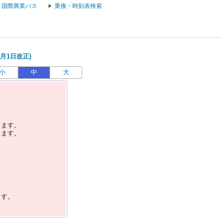
国際興業バス
乗換・時刻表検索
4月1日改正)
小
中
大
します。
します。
ます。