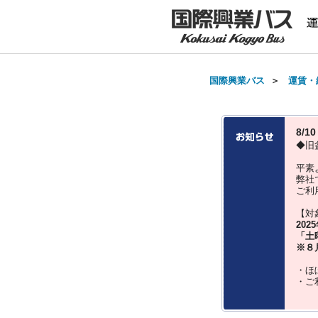
国際興業バス
＞
運賃・
8/
◆旧
平素
弊社
ご利
【対
202
「土
※８
・ほ
・ご