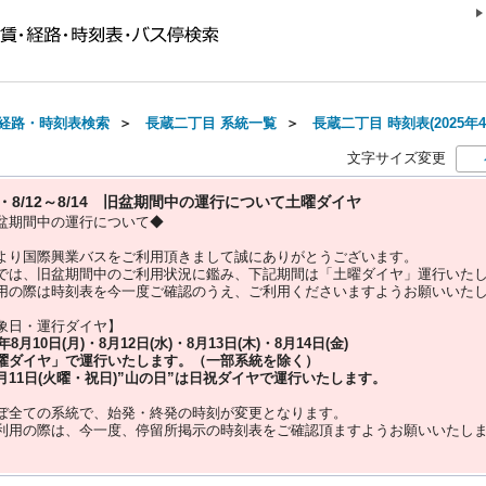
経路・時刻表検索
＞
長蔵二丁目 系統一覧
＞
長蔵二丁目 時刻表(2025年
文字サイズ変更
10・8/12～8/14 旧盆期間中の運行について土曜ダイヤ
盆期間中の運行について◆
より国際興業バスをご利用頂きまして誠にありがとうございます。
では、旧盆期間中のご利用状況に鑑み、下記期間は「土曜ダイヤ」運行いた
用の際は時刻表を今一度ご確認のうえ、ご利用くださいますようお願いいた
象日・運行ダイヤ】
5年
8月10日(月)・8月12日(水)・8月13日(木)・8月14日(金)
曜ダイヤ」
で運行いたします。（一部系統を除く）
月11日(火曜・祝日)”
山の日
”は
日祝ダイヤ
で運行いたします。
ぼ全ての系統で、始発・終発の時刻が変更となります。
利用の際は、今一度、
停留所掲示の時刻表をご確認頂ますようお願いいたし