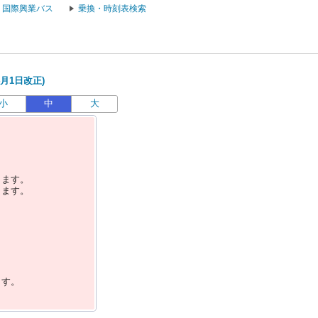
国際興業バス
乗換・時刻表検索
4月1日改正)
小
中
大
します。
します。
ます。