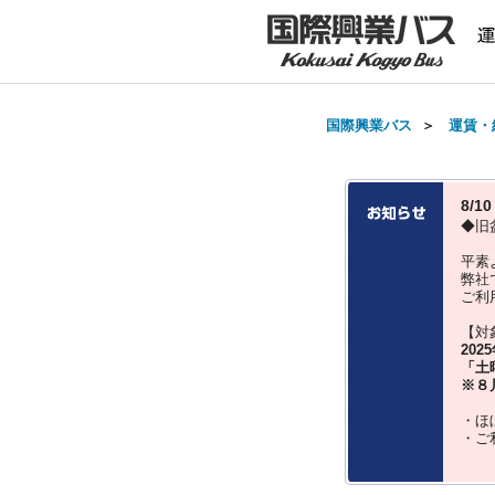
国際興業バス
＞
運賃・
8/
◆旧
平素
弊社
ご利
【対
202
「土
※８
・ほ
・ご