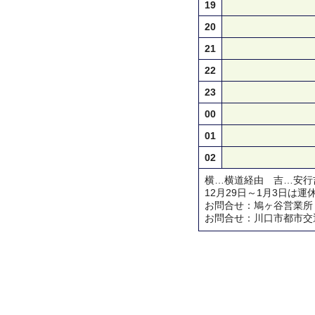
19
20
21
22
23
00
01
02
横…横道経由 吉…安行
12月29日～1月3日は運
お問合せ：鳩ヶ谷営業所 TEL 
お問合せ：川口市都市交通対策