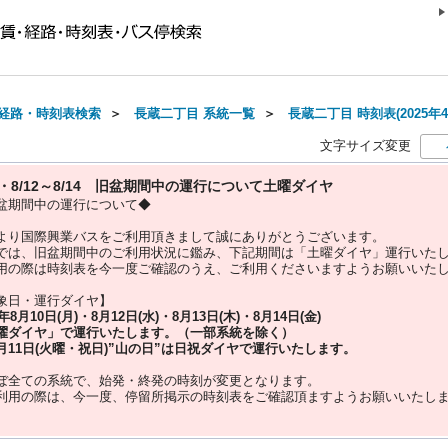
経路・時刻表検索
＞
長蔵二丁目 系統一覧
＞
長蔵二丁目 時刻表(2025年
文字サイズ変更
10・8/12～8/14 旧盆期間中の運行について土曜ダイヤ
盆期間中の運行について◆
より国際興業バスをご利用頂きまして誠にありがとうございます。
では、旧盆期間中のご利用状況に鑑み、下記期間は「土曜ダイヤ」運行いた
用の際は時刻表を今一度ご確認のうえ、ご利用くださいますようお願いいた
象日・運行ダイヤ】
5年
8月10日(月)・8月12日(水)・8月13日(木)・8月14日(金)
曜ダイヤ」
で運行いたします。（一部系統を除く）
月11日(火曜・祝日)”
山の日
”は
日祝ダイヤ
で運行いたします。
ぼ全ての系統で、始発・終発の時刻が変更となります。
利用の際は、今一度、
停留所掲示の時刻表をご確認頂ますようお願いいたし