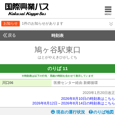
お知らせ
1件のお知らせがあります
戻る
時刻表
鳩ヶ谷駅東口
はとがや
はとがやえきひがしぐち
のりば 11
※時刻表は以下の行先・系統の時刻を合わせて表示しています
川口06
川口06
医療センター経由 新郷循環
医療センタ
2020年1月20日改正
2026年8月10日の時刻表はこちら
2026年8月12日～2026年8月14日の時刻表はこちら
現在の運行状況
のりば地図