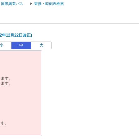
国際興業バス
乗換・時刻表検索
2年12月22日改正)
小
中
大
します。
します。
ます。