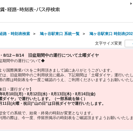
経路・時刻表検索
＞
鳩ヶ谷駅東口 系統一覧
＞
鳩ヶ谷駅東口 時刻表(202
文字サイズ変更
10・8/12～8/14 旧盆期間中の運行について土曜ダイヤ
盆期間中の運行について◆
より国際興業バスをご利用頂きまして誠にありがとうございます。
では、旧盆期間中のご利用状況に鑑み、下記期間は「土曜ダイヤ」運行いた
用の際は時刻表を今一度ご確認のうえ、ご利用くださいますようお願いいた
象日・運行ダイヤ】
5年
8月10日(月)・8月12日(水)・8月13日(木)・8月14日(金)
曜ダイヤ」
で運行いたします。（一部系統を除く）
月11日(火曜・祝日)”
山の日
”は
日祝ダイヤ
で運行いたします。
ぼ全ての系統で、始発・終発の時刻が変更となります。
利用の際は、今一度、
停留所掲示の時刻表をご確認頂ますようお願いいたし