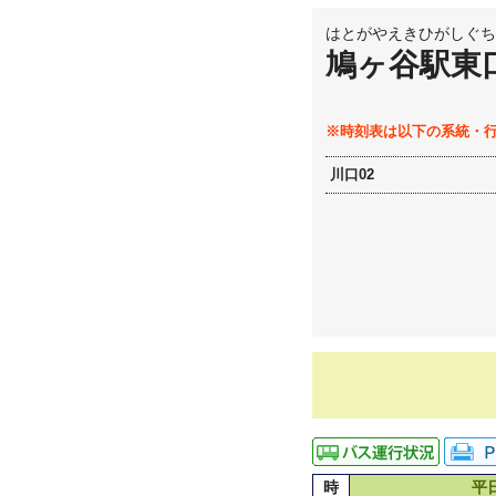
はとがやえきひがしぐち
鳩ヶ谷駅東
※時刻表は以下の系統・
川口02
時
平