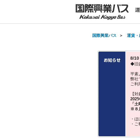
国際興業バス
＞
運賃・
8/
◆旧
平素
弊社
ご利
【対
202
「土
※８
・ほ
・ご