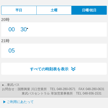
平日
土曜
日曜/祝日
20時
00
30
●
0分はつ
21時
05
5分はつ
すべての時刻表を表示
●…東武バス
お問合せ：国際興業 川口営業所 TEL 048-280-0571 FAX 048-280-0631
東武バスセントラル 草加営業事務所 TEL 048-936-1531
ご利用にあたって