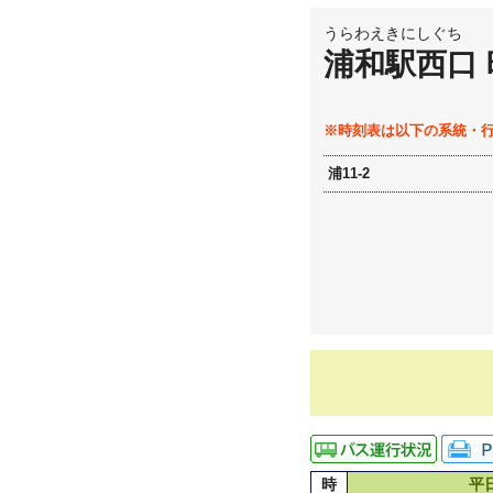
うらわえきにしぐち
浦和駅西口
※時刻表は以下の系統・
浦11-2
時
平