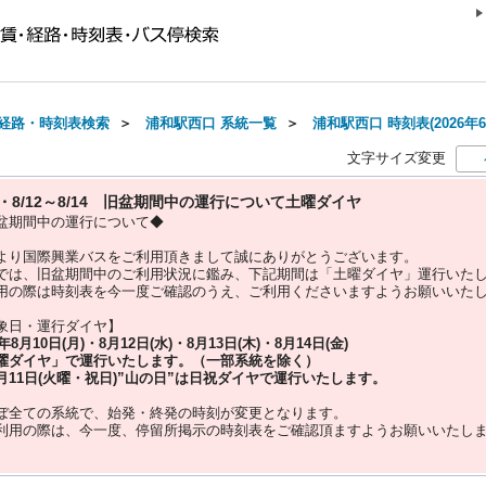
経路・時刻表検索
＞
浦和駅西口 系統一覧
＞
浦和駅西口 時刻表(2026年
文字サイズ変更
10・8/12～8/14 旧盆期間中の運行について土曜ダイヤ
盆期間中の運行について◆
より国際興業バスをご利用頂きまして誠にありがとうございます。
では、旧盆期間中のご利用状況に鑑み、下記期間は「土曜ダイヤ」運行いた
用の際は時刻表を今一度ご確認のうえ、ご利用くださいますようお願いいた
象日・運行ダイヤ】
5年
8月10日(月)・8月12日(水)・8月13日(木)・8月14日(金)
曜ダイヤ」
で運行いたします。（一部系統を除く）
月11日(火曜・祝日)”
山の日
”は
日祝ダイヤ
で運行いたします。
ぼ全ての系統で、始発・終発の時刻が変更となります。
利用の際は、今一度、
停留所掲示の時刻表をご確認頂ますようお願いいたし