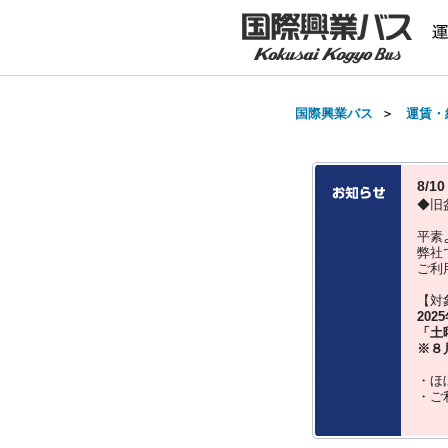
国際興業バス
＞
運賃・
8/
◆旧
平素
弊社
ご利
【対
202
「土
※８
・ほ
・ご