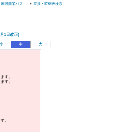
国際興業バス
乗換・時刻表検索
6月1日改正)
小
中
大
します。
します。
ます。