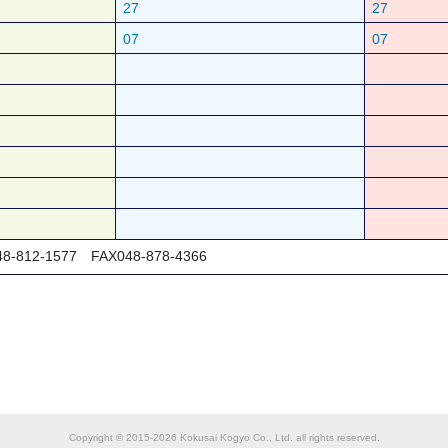
27
27
07
07
12-1577 FAX048-878-4366
Copyright © 2015-2026 Kokusai Kogyo Co., Ltd. all rights reserved.