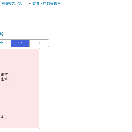
国際興業バス
乗換・時刻表検索
正)
小
中
大
します。
します。
ます。