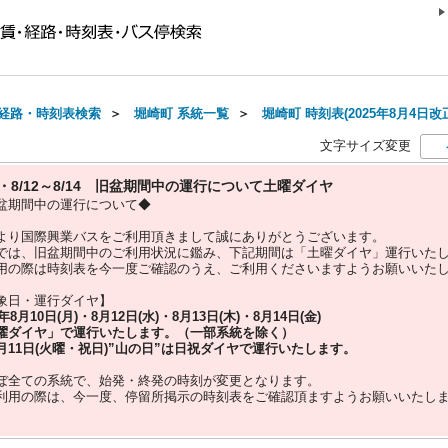
経路・時刻表検索
＞
堀崎町 系統一覧
＞
堀崎町 時刻表(2025年8月4日改
文字サイズ変更
10・8/12～8/14 旧盆期間中の運行について土曜ダイヤ
盆期間中の運行について◆
より国際興業バスをご利用頂きまして誠にありがとうございます。
では、旧盆期間中のご利用状況に鑑み、下記期間は「土曜ダイヤ」運行いた
用の際は時刻表を今一度ご確認のうえ、ご利用くださいますようお願いいた
象日・運行ダイヤ】
5年
8月10日(月)・8月12日(水)・8月13日(木)・8月14日(金)
曜ダイヤ」
で運行いたします。（一部系統を除く）
月11日(火曜・祝日)”
山の日
”は
日祝ダイヤ
で運行いたします。
ぼ全ての系統で、始発・終発の時刻が変更となります。
利用の際は、今一度、
停留所掲示の時刻表をご確認頂ますようお願いいたし