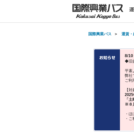
国際興業バス
＞
運賃・
8/
◆旧
平素
弊社
ご利
【対
202
「土
※８
・ほ
・ご