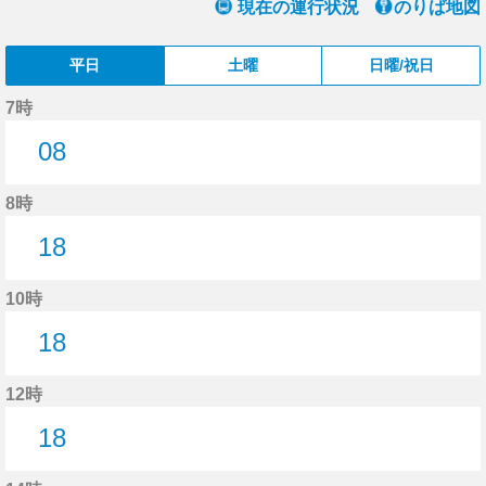
現在の運行状況
のりば地図
平日
土曜
日曜/祝日
7時
08
8分はつ
8時
18
18分はつ
10時
18
18分はつ
12時
18
18分はつ