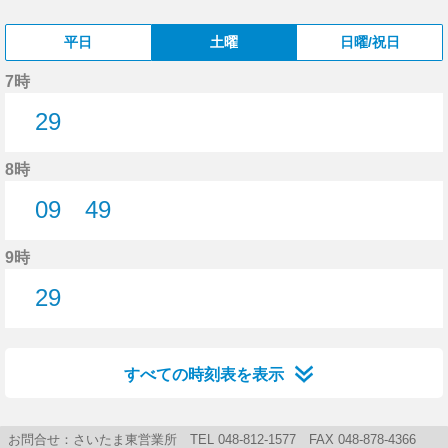
平日
土曜
日曜/祝日
7時
29
29分はつ
8時
09
49
9分はつ
49分はつ
9時
29
29分はつ
すべての時刻表を表示
お問合せ：さいたま東営業所 TEL 048-812-1577 FAX 048-878-4366