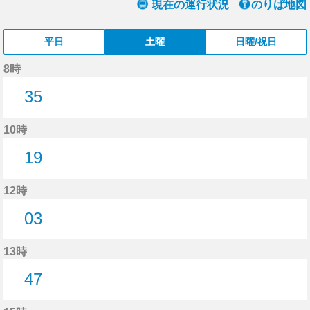
現在の運行状況
のりば地図
平日
土曜
日曜/祝日
8時
35
35分はつ
10時
19
19分はつ
12時
03
3分はつ
13時
47
47分はつ