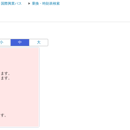
国際興業バス
乗換・時刻表検索
小
中
大
します。
します。
ます。