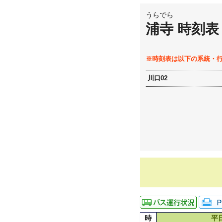
うらでら
浦寺 時刻表
※時刻表は以下の系統・
川口02
時
平