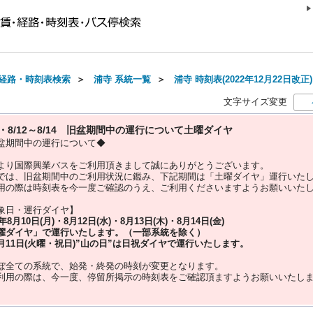
経路・時刻表検索
＞
浦寺 系統一覧
＞
浦寺 時刻表(2022年12月22日改正)
文字サイズ変更
10・8/12～8/14 旧盆期間中の運行について土曜ダイヤ
盆期間中の運行について◆
より国際興業バスをご利用頂きまして誠にありがとうございます。
では、旧盆期間中のご利用状況に鑑み、下記期間は「土曜ダイヤ」運行いた
用の際は時刻表を今一度ご確認のうえ、ご利用くださいますようお願いいた
象日・運行ダイヤ】
5年
8月10日(月)・8月12日(水)・8月13日(木)・8月14日(金)
曜ダイヤ」
で運行いたします。（一部系統を除く）
月11日(火曜・祝日)”
山の日
”は
日祝ダイヤ
で運行いたします。
ぼ全ての系統で、始発・終発の時刻が変更となります。
利用の際は、今一度、
停留所掲示の時刻表をご確認頂ますようお願いいたし