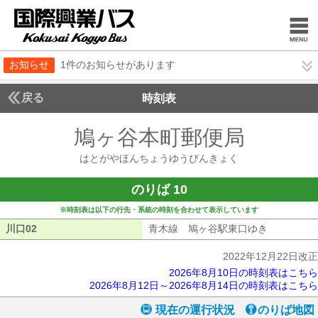
お知らせ
1件のお知らせがあります
戻る
時刻表
鳩ヶ谷本町郵便局
はとが
はとがやほんちょうゆうびんきょく
のりば 10
※時刻表は以下の行先・系統の時刻を合わせて表示しています
川口02
川口02
青木線 鳩ヶ谷駅東口ゆき
青木線 鳩
2022年12月22日改正
2026年8月10日の時刻表はこちら
2026年8月12日～2026年8月14日の時刻表はこちら
現在の運行状況
のりば地図