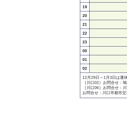
19
20
21
22
23
00
01
02
12月29日～1月3日は運
［川口02］お問合せ：鳩ヶ谷営業
［川口06］お問合せ：川口営業所
お問合せ：川口市都市交通対策