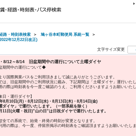
経路・時刻表検索
＞
鳩ヶ谷本町郵便局 系統一覧
＞
022年12月22日改正)
文字サイズ変更
10・8/12～8/14 旧盆期間中の運行について土曜ダイヤ
盆期間中の運行について◆
より国際興業バスをご利用頂きまして誠にありがとうございます。
では、旧盆期間中のご利用状況に鑑み、下記期間は「土曜ダイヤ」運行いた
用の際は時刻表を今一度ご確認のうえ、ご利用くださいますようお願いいた
象日・運行ダイヤ】
5年
8月10日(月)・8月12日(水)・8月13日(木)・8月14日(金)
曜ダイヤ」
で運行いたします。（一部系統を除く）
月11日(火曜・祝日)”
山の日
”は
日祝ダイヤ
で運行いたします。
ぼ全ての系統で、始発・終発の時刻が変更となります。
利用の際は、今一度、
停留所掲示の時刻表をご確認頂ますようお願いいたし