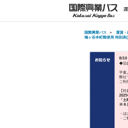
国際興業バス
＞
運賃・
鳩ヶ谷本町郵便局 時刻表(2
8/
◆旧
平素
弊社
ご利
【対
202
「土
※８
・ほ
・ご