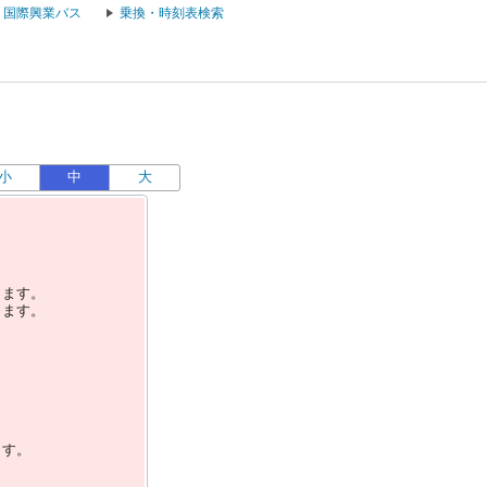
国際興業バス
乗換・時刻表検索
小
中
大
します。
します。
ます。