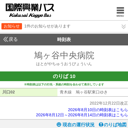
お知らせ
1件のお知らせがあります
戻る
時刻表
鳩ヶ谷中央病院
はとが
はとがやちゅうおうびょういん
のりば 10
※時刻表は以下の行先・系統の時刻を合わせて表示しています
川口02
川口02
青木線 鳩ヶ谷駅東口ゆき
青木線 鳩
2022年12月22日改正
2026年8月10日の時刻表はこちら
2026年8月12日～2026年8月14日の時刻表はこちら
現在の運行状況
のりば地図