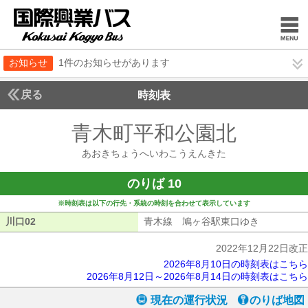
お知らせ
1件のお知らせがあります
戻る
時刻表
青木町平和公園北
あおき
あおきちょうへいわこうえんきた
のりば 10
※時刻表は以下の行先・系統の時刻を合わせて表示しています
川口02
川口02
青木線 鳩ヶ谷駅東口ゆき
青木線 鳩
2022年12月22日改正
2026年8月10日の時刻表はこちら
2026年8月12日～2026年8月14日の時刻表はこちら
現在の運行状況
のりば地図