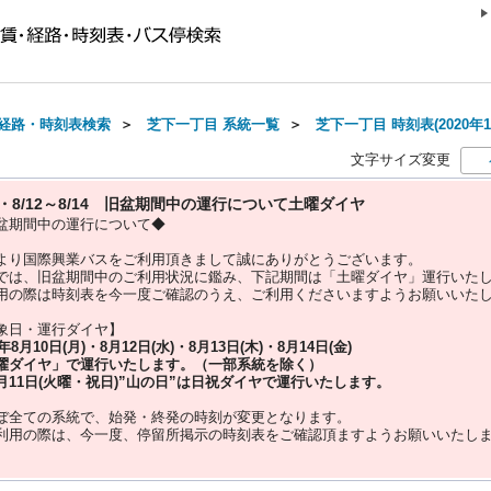
経路・時刻表検索
＞
芝下一丁目 系統一覧
＞
芝下一丁目 時刻表(2020年1
文字サイズ変更
10・8/12～8/14 旧盆期間中の運行について土曜ダイヤ
盆期間中の運行について◆
より国際興業バスをご利用頂きまして誠にありがとうございます。
では、旧盆期間中のご利用状況に鑑み、下記期間は「土曜ダイヤ」運行いた
用の際は時刻表を今一度ご確認のうえ、ご利用くださいますようお願いいた
象日・運行ダイヤ】
5年
8月10日(月)・8月12日(水)・8月13日(木)・8月14日(金)
曜ダイヤ」
で運行いたします。（一部系統を除く）
月11日(火曜・祝日)”
山の日
”は
日祝ダイヤ
で運行いたします。
ぼ全ての系統で、始発・終発の時刻が変更となります。
利用の際は、今一度、
停留所掲示の時刻表をご確認頂ますようお願いいたし