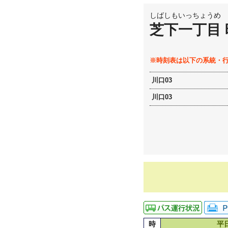
しばしもいっちょうめ
芝下一丁目
※時刻表は以下の系統・
川口03
川口03
時
平