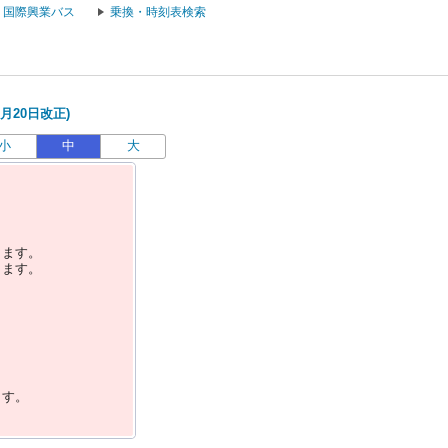
国際興業バス
乗換・時刻表検索
月20日改正)
小
中
大
します。
します。
ます。