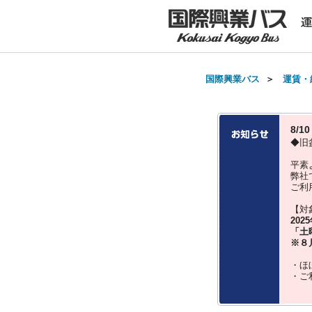
国際興業バス
＞
運賃・
8/
◆旧
平素
弊社
ご利
【対
202
「土
※８
・ほ
・ご