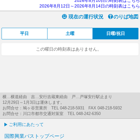
2026年8月10日の時刻表はこちら
2026年8月12日～2026年8月14日の時刻表はこちら
現在の運行状況
のりば地図
平日
土曜
日曜/祝日
この曜日の時刻表はありません。
横…横道経由 吉…安行吉蔵東経由 戸…戸塚安行駅止まり
12月29日～1月3日は運休します。
お問合せ：鳩ヶ谷営業所 TEL 048-218-5931 FAX 048-218-5932
お問合せ：川口市都市交通対策室 TEL 048-242-6350
ご利用にあたって
国際興業バストップページ