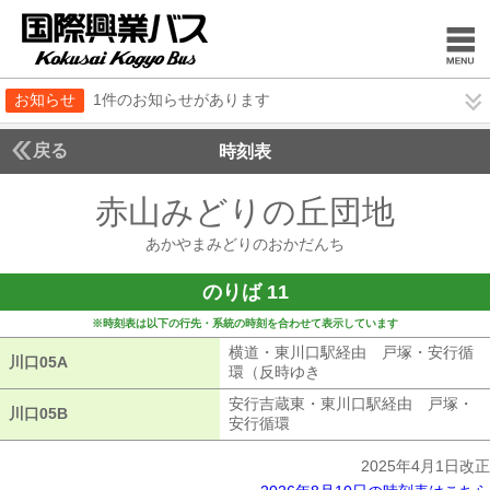
お知らせ
1件のお知らせがあります
戻る
時刻表
赤山みどりの丘団地
あか
あかやまみどりのおかだんち
のりば 11
※時刻表は以下の行先・系統の時刻を合わせて表示しています
横道・東川口駅経由 戸塚・安行循
川口05A
川口05A
環（反時ゆき
横道・東川口駅経由 戸
安行吉蔵東・東川口駅経由 戸塚・
川口05B
川口05B
安行循環
安行吉蔵東・東川口駅経由 
2025年4月1日改正