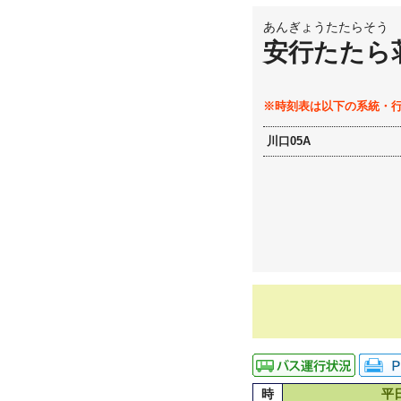
あんぎょうたたらそう
安行たたら
※時刻表は以下の系統・
川口05A
時
平