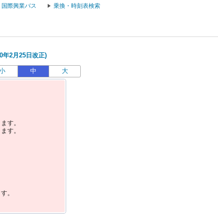
国際興業バス
乗換・時刻表検索
0年2月25日改正)
小
中
大
します。
します。
ます。