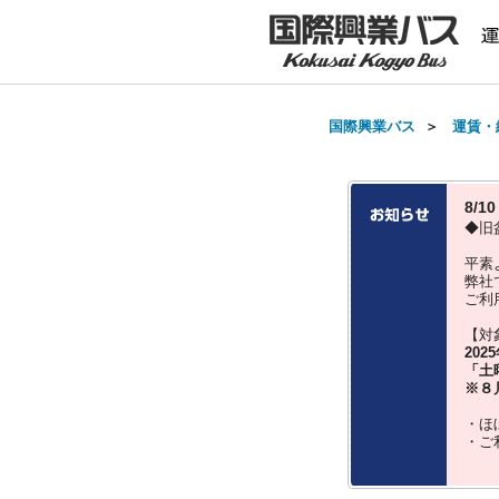
国際興業バス
＞
運賃・
8/
◆旧
平素
弊社
ご利
【対
202
「土
※８
・ほ
・ご