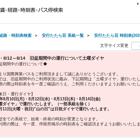
経路・時刻表検索
＞
安行たたら荘 系統一覧
＞
安行たたら荘 時刻表(202
文字サイズ変更
10・8/12～8/14 旧盆期間中の運行について土曜ダイヤ
盆期間中の運行について◆
より国際興業バスをご利用頂きまして誠にありがとうございます。
では、旧盆期間中のご利用状況に鑑み、下記期間は「土曜ダイヤ」運行いた
用の際は時刻表を今一度ご確認のうえ、ご利用くださいますようお願いいた
象日・運行ダイヤ】
5年
8月10日(月)・8月12日(水)・8月13日(木)・8月14日(金)
曜ダイヤ」
で運行いたします。（一部系統を除く）
月11日(火曜・祝日)”
山の日
”は
日祝ダイヤ
で運行いたします。
ぼ全ての系統で、始発・終発の時刻が変更となります。
利用の際は、今一度、
停留所掲示の時刻表をご確認頂ますようお願いいたし