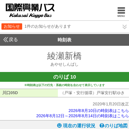
お知らせ
1件のお知らせがあります
戻る
時刻表
綾瀬新橋
あやせしん
あやせしんばし
のりば 10
※時刻表は以下の行先・系統の時刻を合わせて表示しています
川口05D
川口05D
（戸塚・安行循環）戸塚安行駅ゆき
（
2020年1月20日改正
2026年8月10日の時刻表はこちら
2026年8月12日～2026年8月14日の時刻表はこちら
現在の運行状況
のりば地図