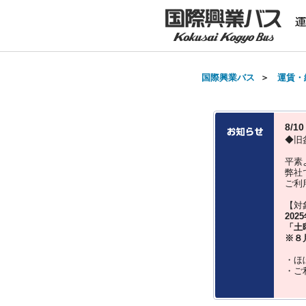
国際興業バス
＞
運賃・
8/
◆旧
平素
弊社
ご利
【対
202
「土
※８
・ほ
・ご