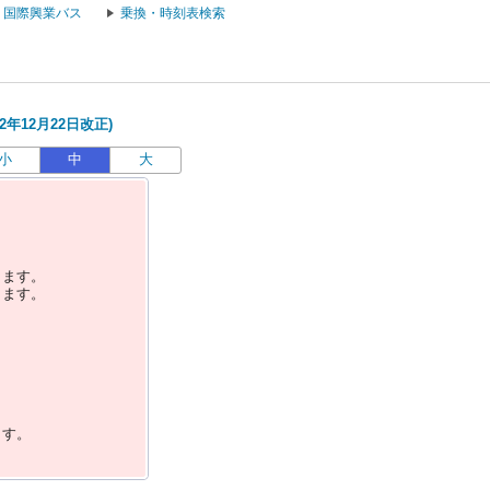
国際興業バス
乗換・時刻表検索
2年12月22日改正)
小
中
大
します。
します。
ます。