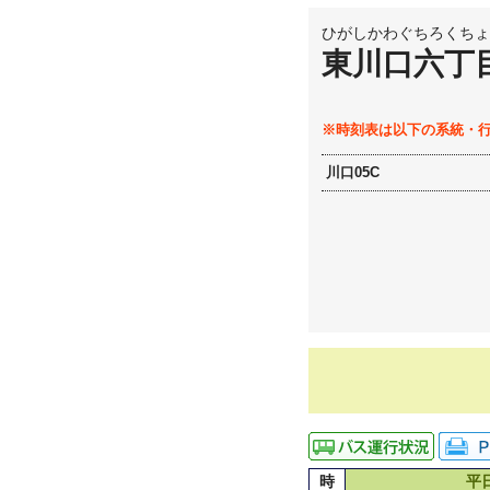
ひがしかわぐちろくちょ
東川口六丁
※時刻表は以下の系統・
川口05C
時
平