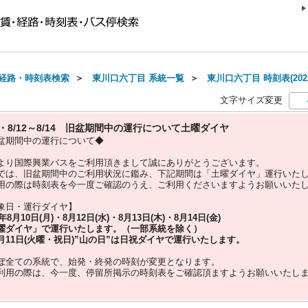
経路・時刻表検索
＞
東川口六丁目 系統一覧
＞
東川口六丁目 時刻表(202
文字サイズ変更
10・8/12～8/14 旧盆期間中の運行について土曜ダイヤ
盆期間中の運行について◆
より国際興業バスをご利用頂きまして誠にありがとうございます。
では、旧盆期間中のご利用状況に鑑み、下記期間は「土曜ダイヤ」運行いた
用の際は時刻表を今一度ご確認のうえ、ご利用くださいますようお願いいた
象日・運行ダイヤ】
5年
8月10日(月)・8月12日(水)・8月13日(木)・8月14日(金)
曜ダイヤ」
で運行いたします。（一部系統を除く）
月11日(火曜・祝日)”
山の日
”は
日祝ダイヤ
で運行いたします。
ぼ全ての系統で、始発・終発の時刻が変更となります。
利用の際は、今一度、
停留所掲示の時刻表をご確認頂ますようお願いいたし